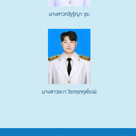
นางสาวณัฐฐิญา จุระ
นางสาวชดา จิรกฤตกุลโรจน์