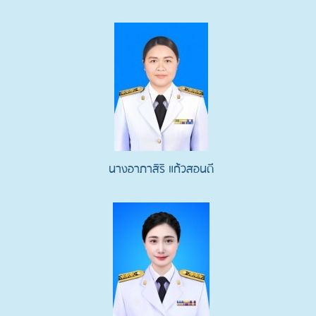
นางอาภาสิริ แก้วสอนดี