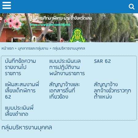
ศูนย์การศึกษาพิเศษ ประจำจังหวัดเลย
https://www.loeispecial.net
หน้าแรก
>
บุคลากรและกลุ่มงาน
>
กลุ่มบริหารงานบุคคล
บันทึกข้อความ
แบบประเมินผล
SAR 62
รายงานไป
การปฏิบัติงาน
ราชการ
พนักงานราชการ
แฟ้มสะสมงานพี่
สัญญาจ้างและ
สัญญาจ้าง
เลี้ยงเด็กพิการ
เอกสารอื่นที่
ลูกจ้างชั่วคราวทุก
62
เกี่ยวข้อง
ตำเเหน่ง
แบบประเมินพี่
เลี้ยงอำเภอ
กลุ่มบริหารงานบุคคล