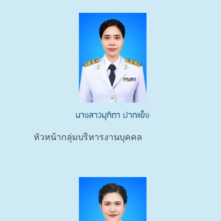
นางสาวมุฑิตา ปากแข็ง
หัวหน้ากลุ่มบริหารงานบุคคล